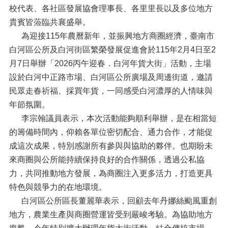
校代表、各社區發展協會理事長、各里里長以及多位地方
貴賓皆蒞臨共襄盛舉。
為迎接115年農曆新年，並振興地方商圈經濟，臺南市
白河區公所及白河街區繁榮發展促進會於115年2月4日至2
月7日舉辦「2026丙午迎春．白河年貨大街」活動，主場
設於白河中正路市場、白河區公所廣場及周邊街道，邀請
民眾走春祈福、採買年貨，一同感受白河濃厚的人情味與
年節氛圍。
李宗翰議員表示，本次活動能夠順利舉辦，是在相當短
的籌備時間內，仰賴各單位密切配合、通力合作，才能促
成這次成果，特別感謝所有參與與協助的夥伴。也期盼未
來商圈與公所能持續保持良好的合作關係，透過公私協
力，共同推動地方發展，為商圈注入更多活力，打造更具
特色與競爭力的在地環境。
白河區公所區長董麗華表示，回顧去年丹娜絲颱風重創
地方，農業生產與商圈營運皆受到嚴峻考驗。為協助地方