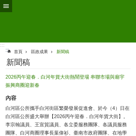
跳到主要內容區塊
:::
:::
首頁
區政成果
新聞稿
新聞稿
2026丙午迎春．白河年貨大街熱鬧登場 串聯市場與廟宇
振興商圈迎新春
內容
白河區公所攜手白河街區繁榮發展促進會、於今（4）日在
白河區公所盛大舉辦【2026丙午迎春．白河年貨大街】。
李宗翰議員、王宣貿議員、各立委服務團隊、各議員服務
團隊、白河商圈理事長葉偉衫、臺南市政府團隊、在地學