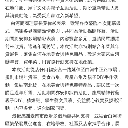
復甦，今年特別擴大辦理年貨大街活動，結合傳統市場、
在地商圈、廟宇文化與親子互動活動，期盼重新帶動人潮
與消費動能，為受災店家注入新希望。
白河商圈理事長葉偉杉表示，歡迎各位蒞臨本次開幕儀
式，感謝各界團體熱情參與，共同為活動揭開序幕。活動
期間將安排多場精彩表演，內容豐富多元，邀請民眾踴躍
前來欣賞。適逢年關將近，本次活動亦特別結合年菜與年
貨展售，匯集白河在地美食與特色商品，歡迎大家來白河
辦年貨、買年菜，用實際行動支持在地產業。
本次活動從店仔口福安宮一路延伸至白河中正路市場，
規劃市場年貨區、美食市集、農產市集及親子DIY手作活
動，集結南北貨、在地美食與特色農特產品，讓民眾一次
購足過年所需。活動期間亦安排踩街活動、龍馬精神竹藝
親子DIY、猜燈謎、學生藝文展演、公益愛心義賣及摸彩活
動，內容多元，適合闔家同樂。
最後感謝臺南市政府多個局處共同支持，並結合白河街
區繁榮發展促進會、在地學校、社區及店家攜手合作，展