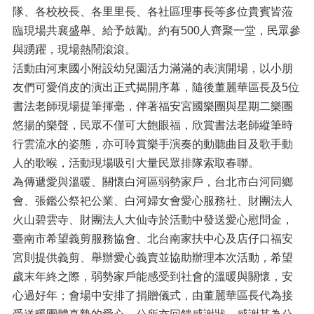
隊、各校校長、各里里長、各社區理事長等多位貴賓皆蒞
臨現場共襄盛舉、給予鼓勵。約有500人齊聚一堂，民眾參
與踴躍，現場熱鬧滾滾。
活動由河東國小附設幼兒園活力滿滿的表演開場，以小朋
友們可愛俏皮的演出正式揭開序幕，隨後董麗華區長及5位
書法老師現場提筆揮毫，伴著福安宮國樂團與星期二樂團
悠揚的樂聲，民眾不僅可大飽眼福，欣賞書法老師縱筆時
行雲流水的姿態，亦可聆賞樂手演奏的動聽曲目及歌手動
人的歌喉，活動現場吸引大量民眾排隊索取春聯。
為傳遞愛與溫暖、關懷白河區弱勢家戶，台北市白河同鄉
會、張鑑公祭祀公業、白河婦女會愛心服務社、財團法人
火山碧雲寺、財團法人大仙寺於活動中發送愛心慰問金，
臺南市希望義剪服務協會、北台南家扶中心及店仔口福安
宮則提供義剪、舉辦愛心義賣並協助辦理本次活動，希望
歲末年終之際，弱勢家戶能感受到社會的溫暖與關懷，安
心過好年；會場中安排了捐贈儀式，由董麗華區長代為接