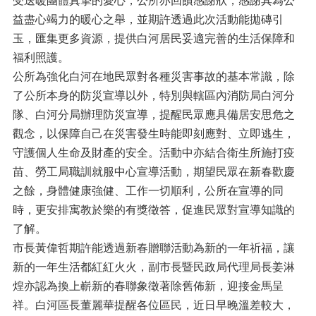
受送暖團體真摯的愛心，公所亦回饋感謝狀，感謝其為公
益盡心竭力的暖心之舉，並期許透過此次活動能拋磚引
玉，匯集更多資源，提供白河居民妥適完善的生活保障和
福利照護。
公所為強化白河在地民眾對各種災害事故的基本常識，除
了公所本身的防災宣導以外，特別與轄區內消防局白河分
隊、白河分局辦理防災宣導，提醒民眾應具備居安思危之
觀念，以保障自己在災害發生時能即刻應對、立即逃生，
守護個人生命及財產的安全。活動中亦結合衛生所施打疫
苗、勞工局職訓就服中心宣導活動，期望民眾在新春歡慶
之餘，身體健康強健、工作一切順利，公所在宣導的同
時，更安排寓教於樂的有獎徵答，促進民眾對宣導知識的
了解。
市長黃偉哲期許能透過新春贈聯活動為新的一年祈福，讓
新的一年生活都紅紅火火，副市長暨民政局代理局長姜淋
煌亦認為換上嶄新的春聯象徵著除舊佈新，迎接金馬呈
祥。白河區長董麗華提醒各位區民，近日早晚溫差較大，