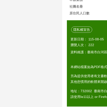
社團名冊
原住民人口數
隱私權宣告
更新日期：
115-08-05
瀏覽人次：
222
資料維護：臺南市白河
本網站檔案如為PDF格式，
另為提供使用者有文書軟
其他您慣用的軟體來開
地址：732002 臺南市白
請使用Ie11以上 or Fir