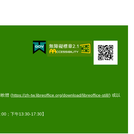
體 (
https://zh-tw.libreoffice.org/download/libreoffice-still/
) 或以
0；下午13:30-17:30】