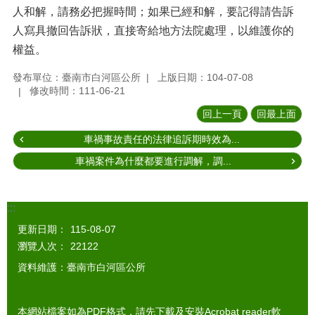
人和解，請務必把握時間；如果已經和解，要記得請告訴
人寫具撤回告訴狀，直接寄給地方法院處理，以維護你的
權益。
發布單位：臺南市白河區公所
上版日期：104-07-08
修改時間：111-06-21
回上一頁
回最上面
車禍事故責任的法律追訴期時效為...
車禍案件為什麼都要進行調解，調...
:::
更新日期：
115-08-07
瀏覽人次：
22122
資料維護：臺南市白河區公所
本網站檔案如為PDF格式，請先下載及安裝Acrobat reader軟