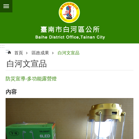
跳到主要內容區塊
:::
:::
首頁
區政成果
白河文宣品
白河文宣品
防災宣導-多功能露營燈
內容