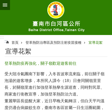
跳到主要內容區塊
:::
:::
首頁
登革熱防治專區及預防注射疫苗接種
宣導花絮
宣導花絮
登革熱防疫再強化，關子嶺歡迎遊客前往
受大陸冷氣團南下影響，入冬首波寒流來臨，前往關子嶺
泡湯的遊客增多，本所民人課今（18）日會同關嶺里里
長，於關嶺里進行加強登革熱孳生源巡查，同時對民眾、
商家進行衛教宣導，加強登革熱防治力道。
董麗華區長提醒大家，近日早晚天氣轉涼，但白天平均溫
度仍適合病媒蚊生存，臺南市各區皆屬一日生活圈範圍，