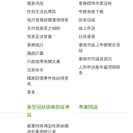
最新消息
業務標準作業流程
影
性別主流化專區
申辦表格下載
地方發展經費運用情形
區長信箱
會
支付或接受之補助
線上申請
預算及決算書
社區發展
業務統計
臺南市線上申辦整合系
統
施政計畫
臺南市市議員資訊
行政指導有關文書
人民申請案件處理期限
法規命令
表
國家賠償事件收結情形
表
更多...
新型冠狀病毒防疫專
專書閱讀
區
嚴重特殊傳染性肺炎國
內外案例統計表