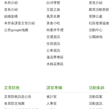
本所介紹
白河導覽
里長介紹
首長介紹
主題之旅
鄰里活動剪
組織架構
風景名勝
里辦公處
本所各課室主管介紹
美食小吃
社區發展協
公所google地圖
特產伴手禮
活動中心
交通資訊
公園綠地
住宿資訊
公車資訊
蓮花季專區
木棉花專區
災害防救
課室專欄
活動集錦
災害防救訊息公告
會計室
活動花絮
各里防災地圖
人事室
活動資訊