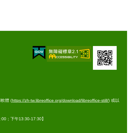
體 (
https://zh-tw.libreoffice.org/download/libreoffice-still/
) 或以
0；下午13:30-17:30】