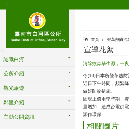
:::
跳到主要內容區塊
:::
首頁
登革熱防治
宣導花絮
:::
認識白河
清除蚊蟲孳生源，一夜
公所介紹
今(13)日本所登革
近日下午時間，頻繁降
觀光旅遊
做好防蚊措施。
因現正值雨季時期，豐
鄰里介紹
量增加，造成台電供電
源作環保
主動公開資訊
相關圖片