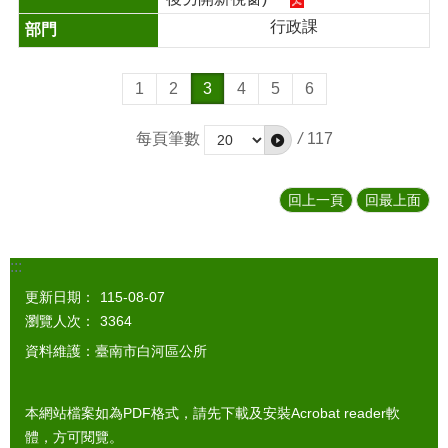
行政課
1
2
3
4
5
6
每頁筆數
/
117
回上一頁
回最上面
:::
更新日期：
115-08-07
瀏覽人次：
3364
資料維護：臺南市白河區公所
本網站檔案如為PDF格式，請先下載及安裝Acrobat reader軟
體，方可閱覽。